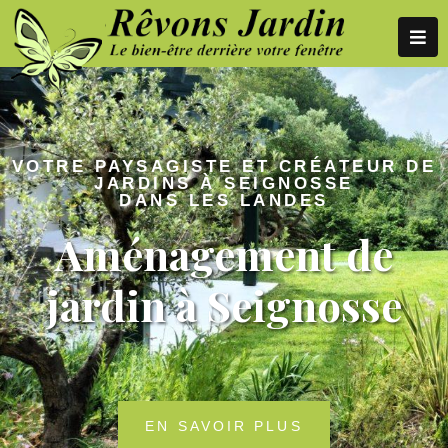
VOTRE PAYSAGISTE ET CRÉATEUR DE
JARDINS À SEIGNOSSE
DANS LES LANDES
Aménagement de
jardin à Seignosse
EN SAVOIR PLUS