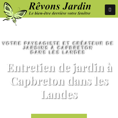
VOTRE PAYSAGISTE ET CRÉATEUR DE
JARDINS À CAPBRETON
DANS LES LANDES
Entretien de jardin à
Capbreton dans les
Landes