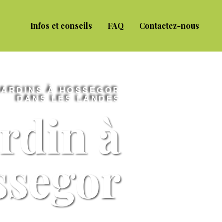
Infos et conseils
FAQ
Contactez-nous
JARDINS À HOSSEGOR
DANS LES LANDES
rdin à
ssegor