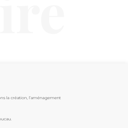
ire
sons la création, l’aménagement
oucau.