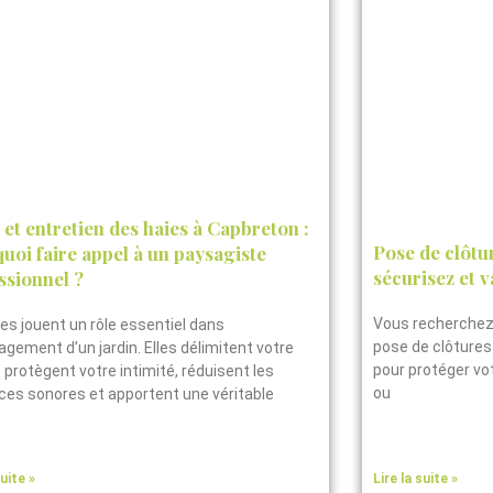
e et entretien des haies à Capbreton :
Pose de clôtu
uoi faire appel à un paysagiste
sécurisez et v
ssionnel ?
Vous recherchez 
ies jouent un rôle essentiel dans
pose de clôtures
gement d’un jardin. Elles délimitent votre
pour protéger vot
, protègent votre intimité, réduisent les
ou
ces sonores et apportent une véritable
suite »
Lire la suite »