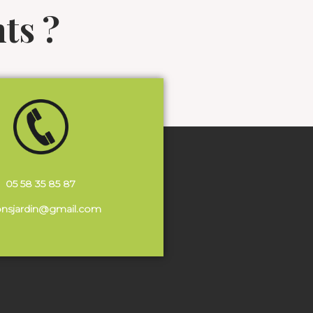
ts ?
05 58 35 85 87
onsjardin@gmail.com