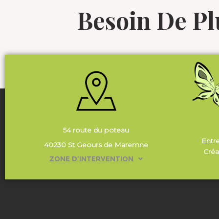
Besoin De P
54 route du poteau
Entr
40230 St Geours de Maremne
Créa
Zone d’intervention