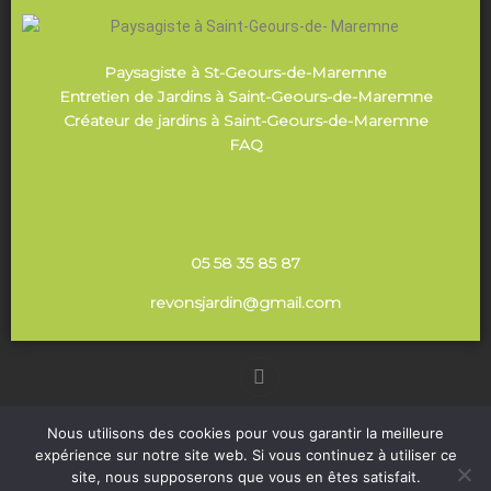
Paysagiste à St-Geours-de-Maremne
Entretien de Jardins à Saint-Geours-de-Maremne
Créateur de jardins à Saint-Geours-de-Maremne
FAQ
05 58 35 85 87
revonsjardin@gmail.com
Nous utilisons des cookies pour vous garantir la meilleure
©
2026
Rêvons Jardin. tous droits réservés. |
expérience sur notre site web. Si vous continuez à utiliser ce
Réalisation
Nouveausoft.com
|
Mentions légales
|
site, nous supposerons que vous en êtes satisfait.